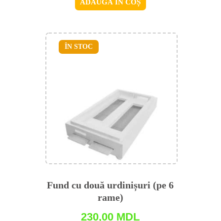
ADAUGĂ ÎN COȘ
ÎN STOC
Fund cu două urdinișuri (pe 6
rame)
230,00
MDL