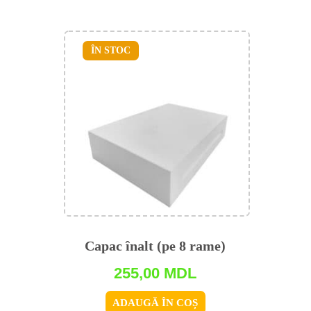
ÎN STOC
Capac înalt (pe 8 rame)
255,00
MDL
ADAUGĂ ÎN COȘ