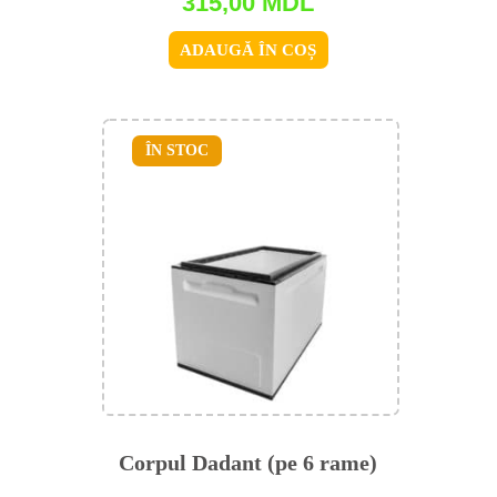
315,00
MDL
ADAUGĂ ÎN COȘ
ÎN STOC
Corpul Dadant (pe 6 rame)