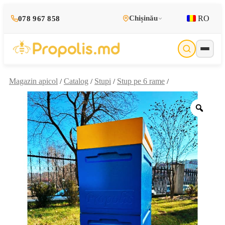
RO
Chișinău
078 967 858
Magazin apicol
Catalog
Stupi
Stup pe 6 rame
/
/
/
/
Zoo