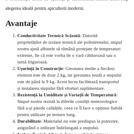
alegerea ideală pentru apicultorii moderni.
Avantaje
Conductivitate Termică Scăzută
: Datorită
proprietăților de izolare termică ale polistirenului, stupul
nostru ajută albinele să rămână protejate de temperaturi
extreme, fie că este vorba de o vară călduroasă sau o
iarnă friguroasă.
Ușurință în Construcție
: Greutatea medie a fiecărui
element este de doar 2 kg, iar greutatea totală a stupului
este de până la 9 kg. Acest lucru facilitează transportul
și instalarea stupului fără eforturi suplimentare.
Rezistență la Umiditate și Variații de Temperatură
:
Stupul nostru rezistă la diferite condiții meteorologice
fără a-și pierde calitățile, ceea ce îl face o opțiune fiabilă
pentru utilizare pe termen lung.
Durabilitate
: Materialul nu este predispus la putrezire,
asigurând o utilizare îndelungată a stupului.