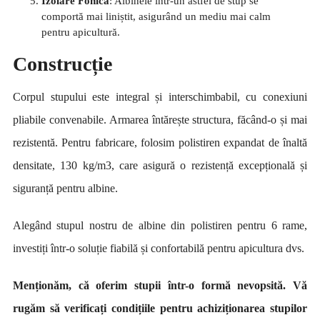
Izolare Fonică
: Albinele într-un astfel de stup se
comportă mai liniștit, asigurând un mediu mai calm
pentru apicultură.
Construcție
Corpul stupului este integral și interschimbabil, cu conexiuni
pliabile convenabile. Armarea întărește structura, făcând-o și mai
rezistentă. Pentru fabricare, folosim polistiren expandat de înaltă
densitate, 130 kg/m3, care asigură o rezistență excepțională și
siguranță pentru albine.
Alegând stupul nostru de albine din polistiren pentru 6 rame,
investiți într-o soluție fiabilă și confortabilă pentru apicultura dvs.
Menționăm, că oferim stupii într-o formă nevopsită. Vă
rugăm să verificați condițiile pentru achiziționarea stupilor