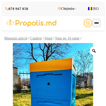
RO
Chișinău
078 967 858
Magazin apicol
Catalog
Stupi
Stup pe 10 rame
/
/
/
/
Zoo