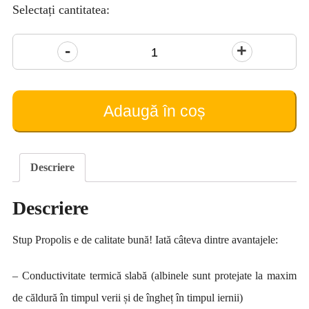
Selectați cantitatea:
Cantitate
Stup
Propolis
(pe
Adaugă în coș
10
rame)
Descriere
Descriere
Stup Propolis e de calitate bună! Iată câteva dintre avantajele:
– Conductivitate termică slabă (albinele sunt protejate la maxim
de căldură în timpul verii și de îngheț în timpul iernii)