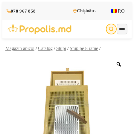
RO
Chișinău
078 967 858
Magazin apicol
Catalog
Stupi
Stup pe 8 rame
/
/
/
/
Zoo