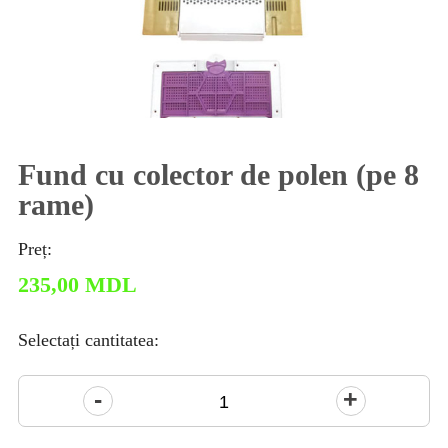
Fund cu colector de polen (pe 8
rame)
Preț:
235,00
MDL
Selectați cantitatea:
Cantitate
Fund