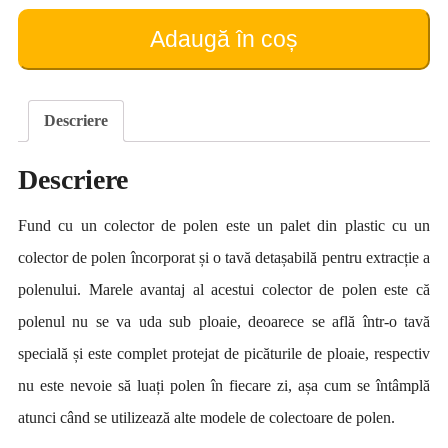
cu
colector
Adaugă în coș
de
polen
(pe
8
Descriere
rame)
Descriere
Fund cu un colector de polen este un palet din plastic cu un
colector de polen încorporat și o tavă detașabilă pentru extracție a
polenului. Marele avantaj al acestui colector de polen este că
polenul nu se va uda sub ploaie, deoarece se află într-o tavă
specială și este complet protejat de picăturile de ploaie, respectiv
nu este nevoie să luați polen în fiecare zi, așa cum se întâmplă
atunci când se utilizează alte modele de colectoare de polen.