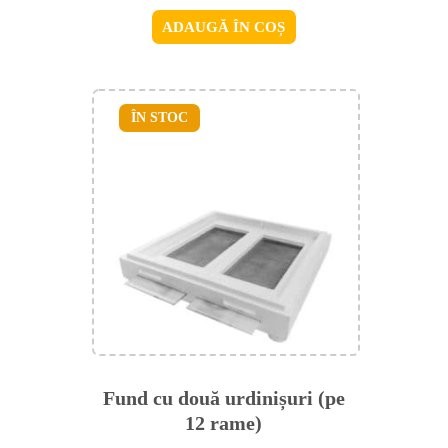
ADAUGĂ ÎN COȘ
ÎN STOC
Fund cu două urdinișuri (pe
12 rame)