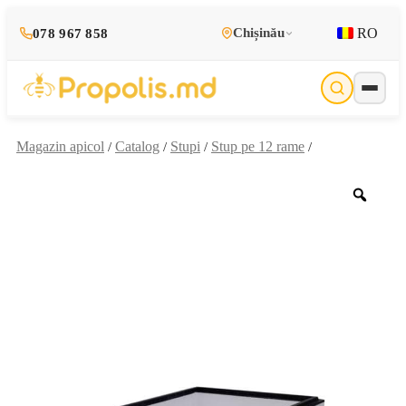
RO
Chișinău
078 967 858
Magazin apicol
Catalog
Stupi
Stup pe 12 rame
/
/
/
/
Zoo