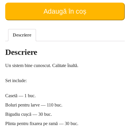
de
creștere
Adaugă în coș
a
reginelor
Nicot
Descriere
Descriere
Un sistem bine cunoscut. Calitate înaltă.
Set include:
Casetă — 1 buc.
Boluri pentru larve — 110 buc.
Bigudiu cușcă — 30 buc.
Plinta pentru fixarea pe ramă — 30 buc.