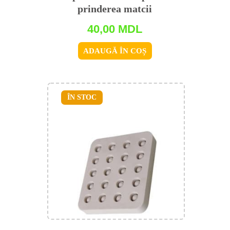
prinderea matcii
40,00
MDL
ADAUGĂ ÎN COȘ
ÎN STOC