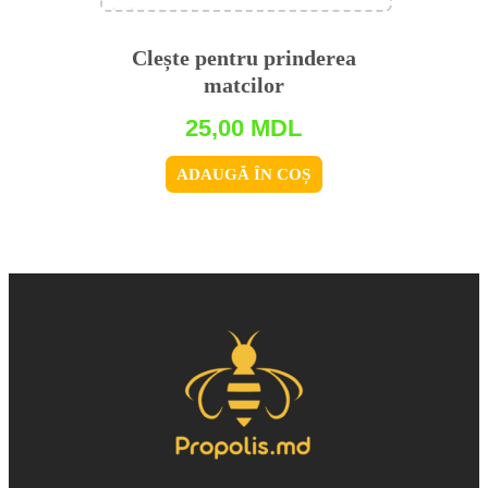
Clește pentru prinderea
matcilor
25,00
MDL
ADAUGĂ ÎN COȘ