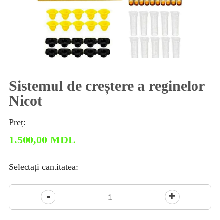
Sistemul de creștere a reginelor
Nicot
Preț:
1.500,00
MDL
Selectați cantitatea:
Cantitate
Sistemul