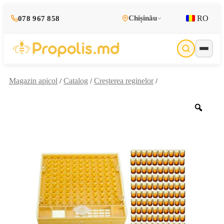
RO
Chișinău
078 967 858
Magazin apicol
Catalog
Creșterea reginelor
/
/
/
Zoo