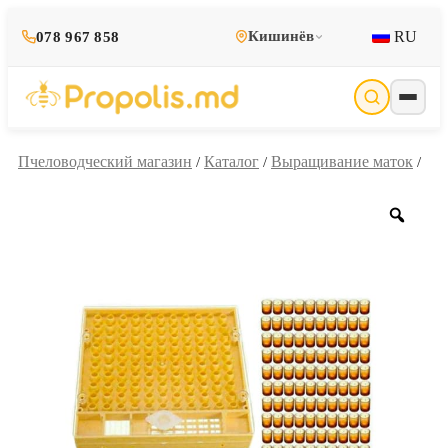
RU
Кишинёв
078 967 858
Пчеловодческий магазин
Каталог
Выращивание маток
/
/
/
Zoo