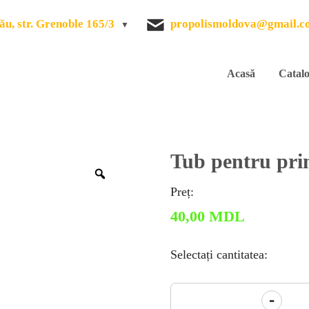
ău, str. Grenoble 165/3
propolismoldova@gmail.c
Acasă
Catal
Tub pentru pri
Zoom
Preț:
40,00
MDL
Selectați cantitatea:
Cantitate