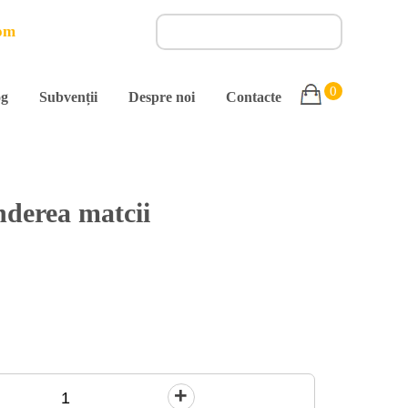
om
0
og
Subvenții
Despre noi
Contacte
nderea matcii