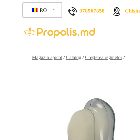
RO
078967858
Chișin
Magazin apicol
Catalog
Creșterea reginelor
/
/
/