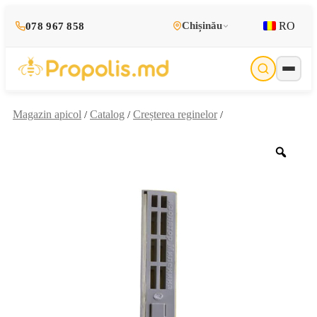
RO
Chișinău
078 967 858
Magazin apicol
Catalog
Creșterea reginelor
/
/
/
Zoo