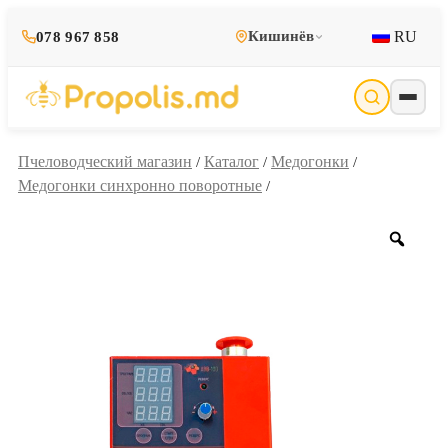
RU
Кишинёв
078 967 858
Пчеловодческий магазин
Каталог
Медогонки
/
/
/
Медогонки синхронно поворотные
/
Zoo