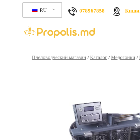
RU
078967858
Кишин
Пчеловодческий магазин
Каталог
Медогонки
/
/
/