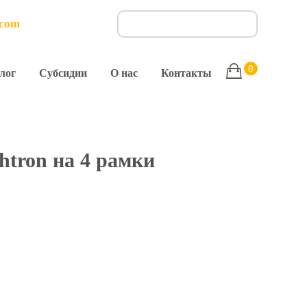
.com
0
лог
Субсидии
О нас
Контакты
htron на 4 рамки