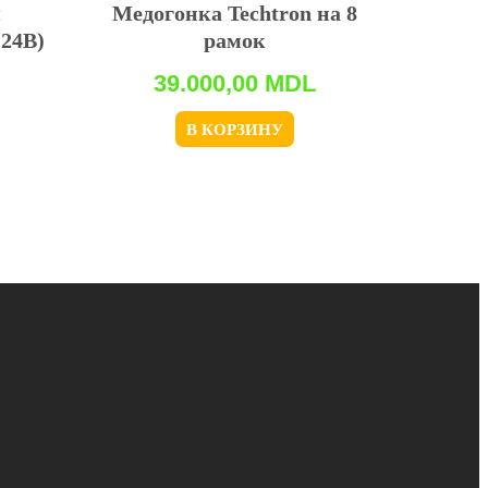
я
Медогонка Techtron на 8
(24В)
рамок
39.000,00
MDL
В КОРЗИНУ