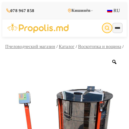
RU
Кишинёв
078 967 858
Пчеловодческий магазин
Каталог
Воскотопка и вощина
/
/
/
Zoo