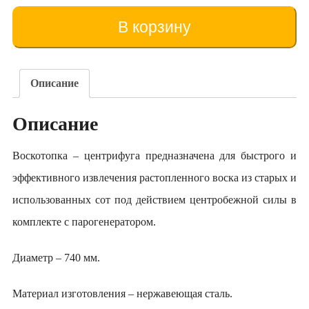
Topitor
de
В корзину
ceară
-
centrifugă
AVV-
Описание
100
Описание
Воскотопка – центрифуга предназначена для быстрого и
эффективного извлечения растопленного воска из старых и
использованных сот под действием центробежной силы в
комплекте с парогенератором.
Диаметр – 740 мм.
Материал изготовления – нержавеющая сталь.