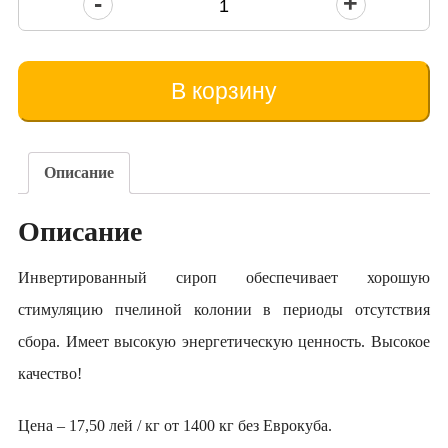
Количество
товара
Sirop
invertit
В корзину
Dulcofruct
în
cub
Описание
Описание
Инвертированный сироп обеспечивает хорошую
стимуляцию пчелиной колонии в периоды отсутствия
сбора. Имеет высокую энергетическую ценность. Высокое
качество!
Цена – 17,50 лей / кг от 1400 кг без Еврокуба.