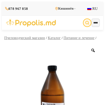
RU
Кишинёв
078 967 858
Пчеловодческий магазин
Каталог
Питание и лечение
/
/
/
Zoo