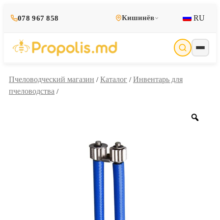
RU
Кишинёв
078 967 858
Пчеловодческий магазин
Каталог
Инвентарь для
/
/
пчеловодства
/
Zoo