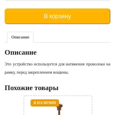
товара
Dispozitiv
pentru
В корзину
întinderea
sârmei
(tip
3)
Описание
Описание
Это устройство используется для натяжения проволоки на
рамку, перед закреплением вощины.
Похожие товары
В НАЛИЧИИ