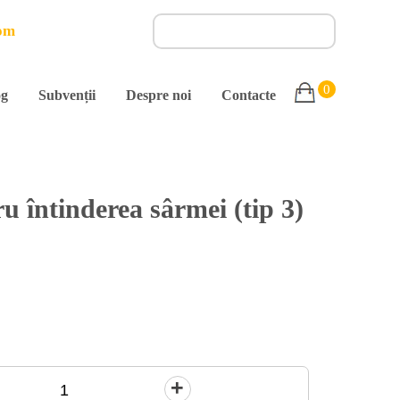
om
0
og
Subvenții
Despre noi
Contacte
ru întinderea sârmei (tip 3)