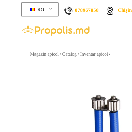
RO
078967858
Chișin
Magazin apicol
Catalog
Inventar apicol
/
/
/