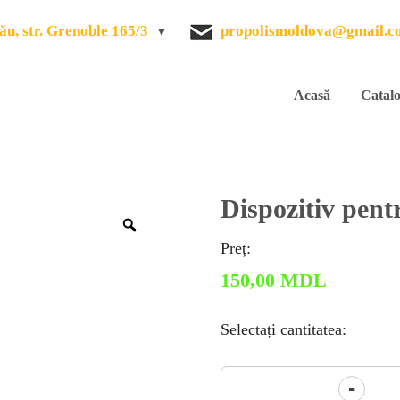
ău, str. Grenoble 165/3
propolismoldova@gmail.c
Acasă
Catal
Dispozitiv pent
Zoom
Preț:
150,00
MDL
Selectați cantitatea:
Cantitate