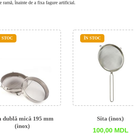
 ramă, înainte de a fixa fagure artificial.
N STOC
ÎN STOC
a dublă mică 195 mm
Sita (inox)
(inox)
100,00
MDL