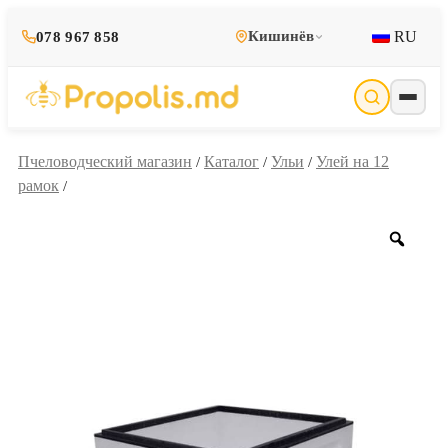
RU
Кишинёв
078 967 858
Пчеловодческий магазин
Каталог
Ульи
Улей на 12
/
/
/
рамок
/
Zoo