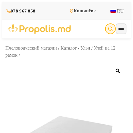
RU
Кишинёв
078 967 858
Пчеловодческий магазин
Каталог
Ульи
Улей на 12
/
/
/
рамок
/
Zoo