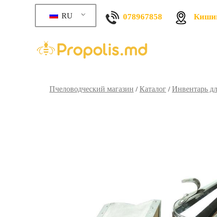
RU
078967858
Кишин
Пчеловодческий магазин
Каталог
Инвентарь дл
/
/