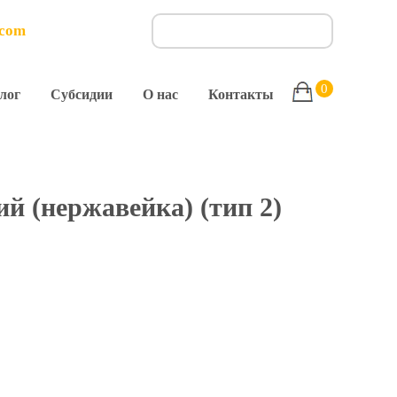
.com
0
лог
Субсидии
О нас
Контакты
й (нержавейка) (тип 2)