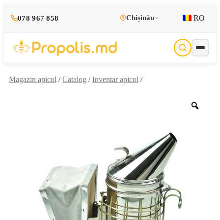
RO
Chișinău
078 967 858
Magazin apicol
Catalog
Inventar apicol
/
/
/
Zoo