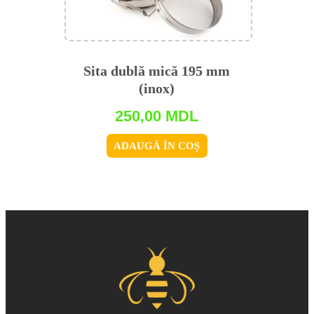
Sita dublă mică 195 mm
(inox)
250,00
MDL
ADAUGĂ ÎN COȘ