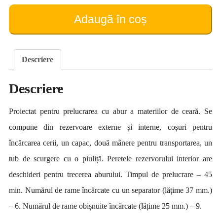
de
ceară
Adaugă în coș
cu
aburi
(pe
6
Descriere
rame)
Descriere
Proiectat pentru prelucrarea cu abur a materiilor de ceară. Se
compune din rezervoare externe și interne, coșuri pentru
încărcarea cerii, un capac, două mânere pentru transportarea, un
tub de scurgere cu o piuliță. Peretele rezervorului interior are
deschideri pentru trecerea aburului. Timpul de prelucrare – 45
min. Numărul de rame încărcate cu un separator (lățime 37 mm.)
– 6. Numărul de rame obișnuite încărcate (lățime 25 mm.) – 9.