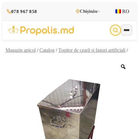
RO
Chișinău
078 967 858
Magazin apicol
Catalog
Topitor de ceară și faguri artificiali
/
/
/
Zoo