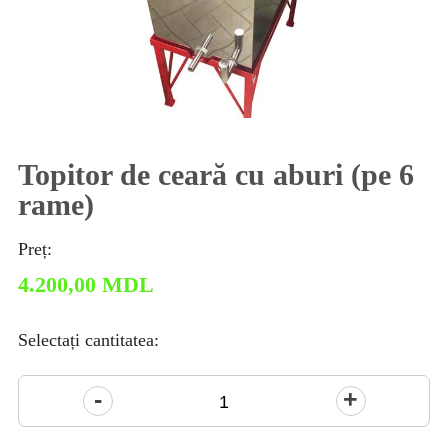
Topitor de ceară cu aburi (pe 6
rame)
Preț:
4.200,00
MDL
Selectați cantitatea:
Cantitate
Topitor