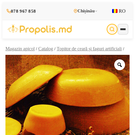
RO
Chișinău
078 967 858
Magazin apicol
Catalog
Topitor de ceară și faguri artificiali
/
/
/
Zoo