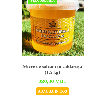
PRECOMANDĂ
Miere de salсâm în căldărușă
(1,5 kg)
230,00
MDL
ADAUGĂ ÎN COȘ