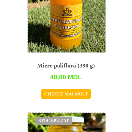
Miere polifloră (390 g)
40,00
MDL
CITEȘTE MAI MULT
STOC EPUIZAT