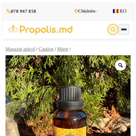
RO
Chișinău
078 967 858
Magazin apicol
Catalog
Miere
/
/
/
Zoo