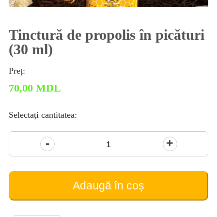
Tinctură de propolis în picături
(30 ml)
Preț:
70,00
MDL
Selectați cantitatea:
Cantitate
Tinctură
de
propolis
Adaugă în coș
în
picături
(30