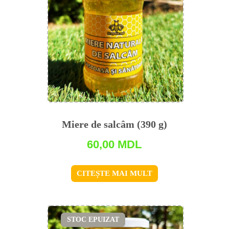
Miere de salсâm (390 g)
60,00
MDL
CITEȘTE MAI MULT
STOC EPUIZAT