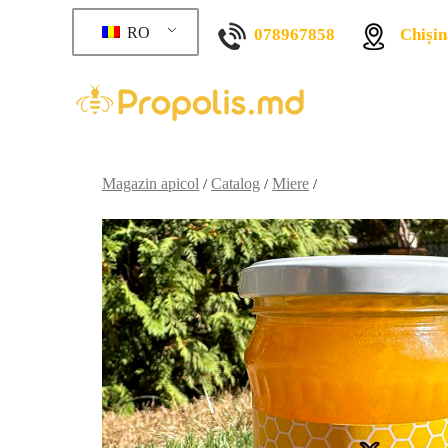
RO
078967858
Chișin
Magazin apicol
Catalog
Miere
/
/
/