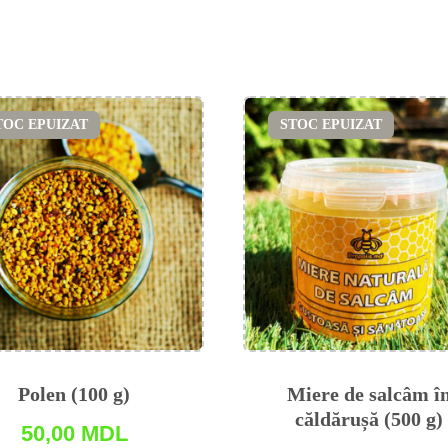
TOC EPUIZAT
STOC EPUIZAT
Polen (100 g)
Miere de salсâm î
căldărușă (500 g)
50,00
MDL