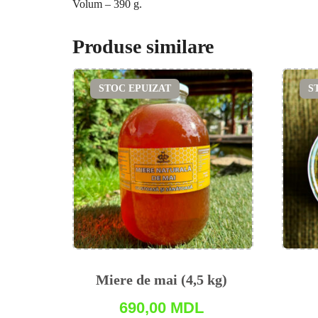
Volum – 390 g.
Produse similare
STOC EPUIZAT
S
Miere de mai (4,5 kg)
690,00
MDL