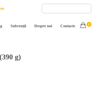
om
0
og
Subvenții
Despre noi
Contacte
(390 g)