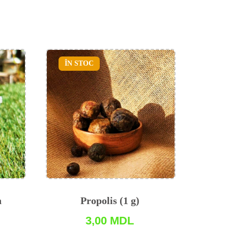
ÎN STOC
n
Propolis (1 g)
3,00
MDL