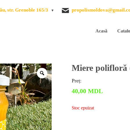
ău, str. Grenoble 165/3
propolismoldova@gmail.c
Acasă
Catal
Miere polifloră 
Zoom
Preț:
40,00
MDL
Stoc epuizat