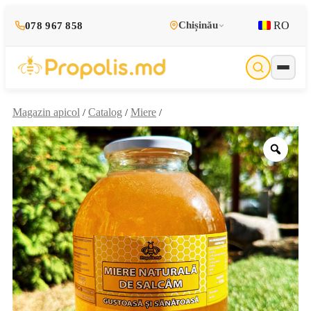
RO
Chișinău
078 967 858
Magazin apicol
Catalog
Miere
/
/
/
Zoo