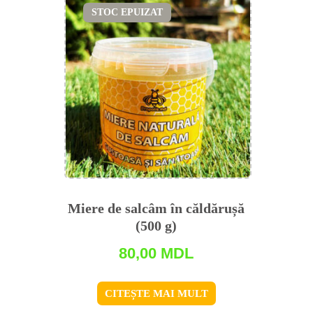
STOC EPUIZAT
Miere de salсâm în căldărușă
(500 g)
80,00
MDL
CITEȘTE MAI MULT