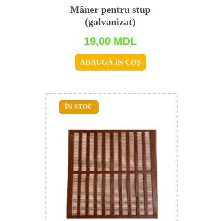
Mâner pentru stup
(galvanizat)
19,00
MDL
ADAUGĂ ÎN COȘ
ÎN STOC