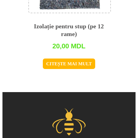
Izolație pentru stup (pe 12
rame)
20,00
MDL
CITEȘTE MAI MULT