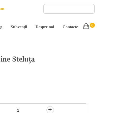
om
0
og
Subvenții
Despre noi
Contacte
ine Steluța