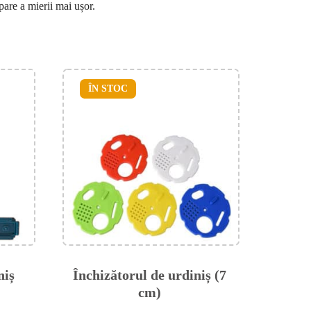
pare a mierii mai ușor.
ÎN STOC
niș
Închizătorul de urdiniș (7
cm)