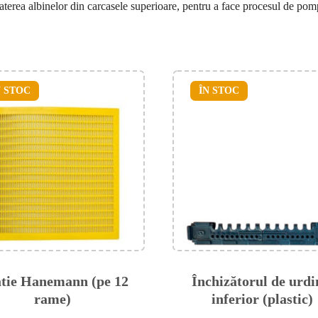
coaterea albinelor din carcasele superioare, pentru a face procesul de pom
N STOC
ÎN STOC
tie Hanemann (pe 12
Închizătorul de urdi
rame)
inferior (plastic)