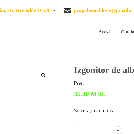
ău, str. Grenoble 165/3
propolismoldova@gmail.c
Acasă
Catal
Izgonitor de alb
Zoom
Preț:
35,00
MDL
Selectați cantitatea:
Cantitate