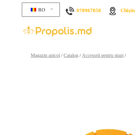
RO
078967858
Chișin
Magazin apicol
Catalog
Accesorii pentru stupi
/
/
/