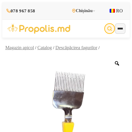
RO
Chișinău
078 967 858
Magazin apicol
Catalog
Descăpăcirea fagurilor
/
/
/
Zoo