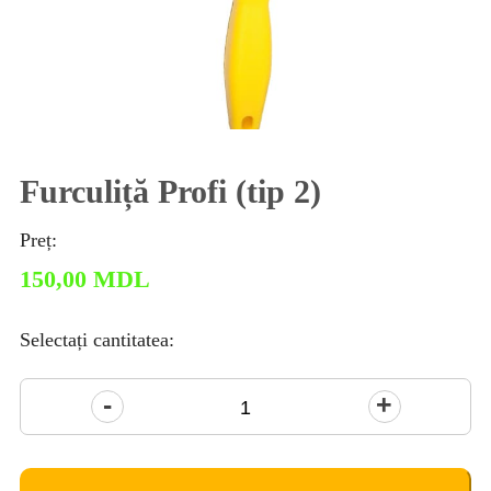
Furculiță Profi (tip 2)
Preț:
150,00
MDL
Selectați cantitatea:
Cantitate
Furculiță
Profi
(tip