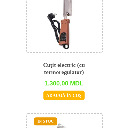
Cuțit electric (cu
termoregulator)
1.300,00
MDL
ADAUGĂ ÎN COȘ
ÎN STOC