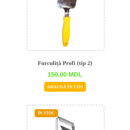
Furculiță Profi (tip 2)
150,00
MDL
ADAUGĂ ÎN COȘ
ÎN STOC