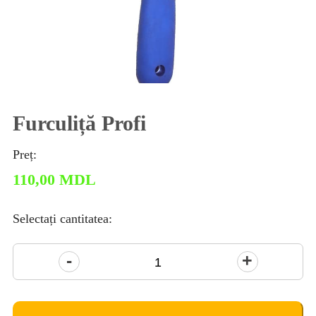
Furculiță Profi
Preț:
110,00
MDL
Selectați cantitatea:
Cantitate
Furculiță
Profi