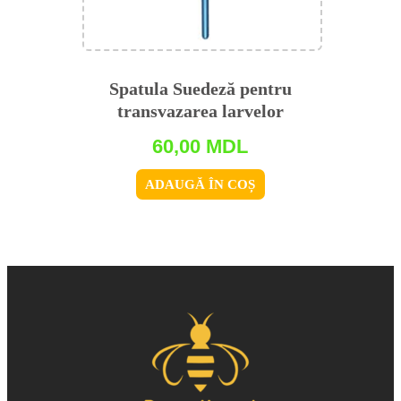
Spatula Suedeză pentru
transvazarea larvelor
60,00
MDL
ADAUGĂ ÎN COȘ