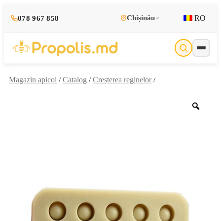
RO
Chișinău
078 967 858
Magazin apicol
Catalog
Creșterea reginelor
/
/
/
Zoo