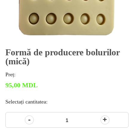
Formă de producere bolurilor
(mică)
Preț:
95,00
MDL
Selectați cantitatea:
Cantitate
Formă