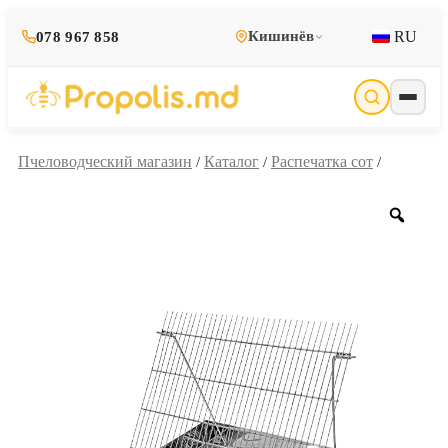
RU
Кишинёв
078 967 858
Пчеловодческий магазин
Каталог
Распечатка сот
/
/
/
Zoo