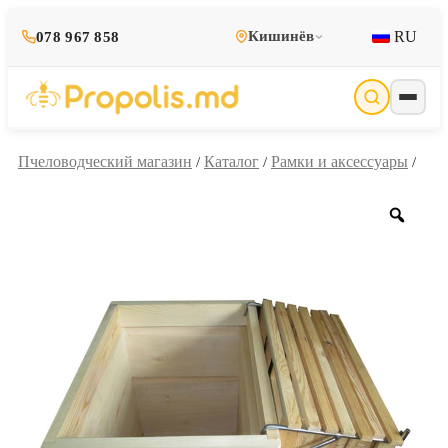
RU
Кишинёв
078 967 858
Пчеловодческий магазин
Каталог
Рамки и аксессуары
/
/
/
Zoo