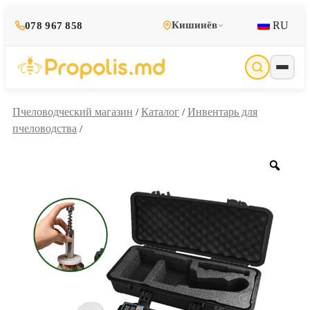
RU
Кишинёв
078 967 858
Пчеловодческий магазин
Каталог
Инвентарь для
/
/
пчеловодства
/
Zoo