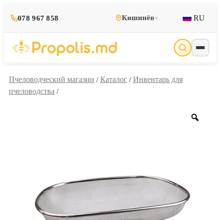
RU
Кишинёв
078 967 858
Пчеловодческий магазин
Каталог
Инвентарь для
/
/
пчеловодства
/
Zoo