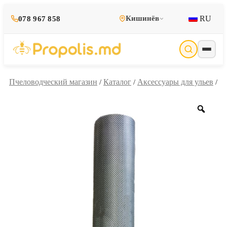
RU
Кишинёв
078 967 858
Пчеловодческий магазин
Каталог
Аксессуары для ульев
/
/
/
Zoo