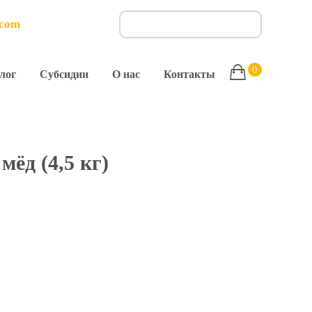
.com
0
лог
Субсидии
О нас
Контакты
ёд (4,5 кг)