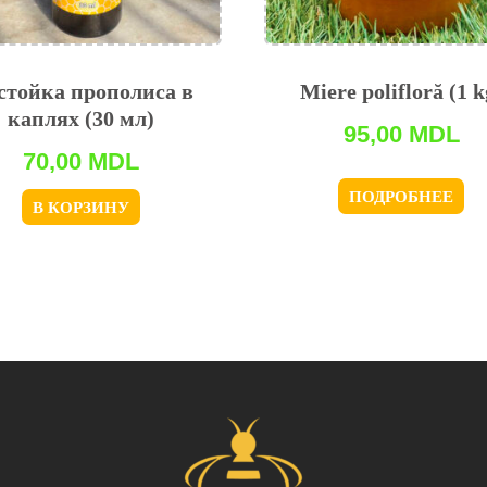
стойка прополиса в
Miere polifloră (1 k
каплях (30 мл)
95,00
MDL
70,00
MDL
ПОДРОБНЕЕ
В КОРЗИНУ