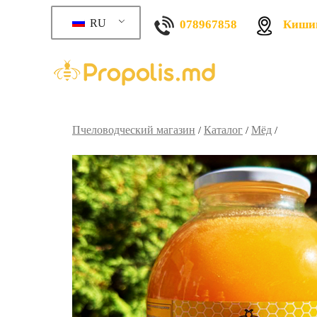
RU
078967858
Кишин
Пчеловодческий магазин
Каталог
Мёд
/
/
/