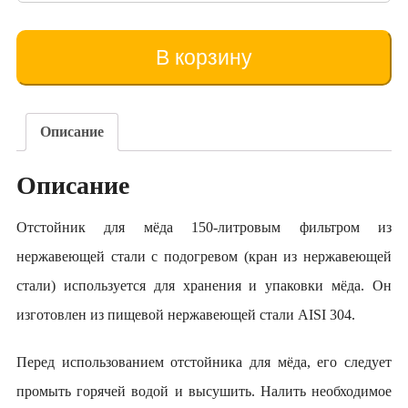
товара
Maturator
pentru
В корзину
miere
150
litri
cu
Описание
încălzire
AVV-
Описание
100
Отстойник для мёда 150-литровым фильтром из
нержавеющей стали с подогревом (кран из нержавеющей
стали) используется для хранения и упаковки мёда. Он
изготовлен из пищевой нержавеющей стали AISI 304.
Перед использованием отстойника для мёда, его следует
промыть горячей водой и высушить. Налить необходимое