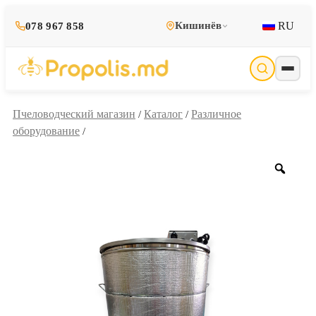
RU
Кишинёв
078 967 858
Пчеловодческий магазин
Каталог
Различное
/
/
оборудование
/
Zoo