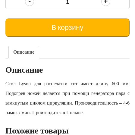
Количество
товара
Masă
Lyson
В корзину
pentru
descăpăcirea
fagurilor
0.6
Описание
m
Описание
Стол Lyson для распечатки сот имеет длину 600 мм.
Подогрев ножей делается при помощи генератора пара с
замкнутым циклом циркуляции. Производительность – 4-6
рамок / мин. Производится в Польше.
Похожие товары