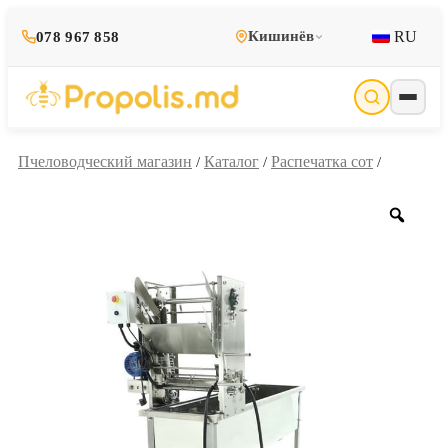
RU
Кишинёв
078 967 858
Пчеловодческий магазин
Каталог
Распечатка сот
/
/
/
Zoo