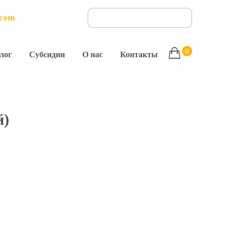
.com
0
лог
Субсидии
О нас
Контакты
й)