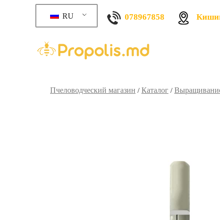
RU
078967858
Кишин
Пчеловодческий магазин
Каталог
Выращивание
/
/