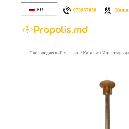
RU
078967858
Кишин
Пчеловодческий магазин
Каталог
Инвентарь дл
/
/