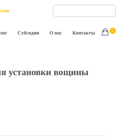
.com
0
лог
Субсидии
О нас
Контакты
ля установки вощины