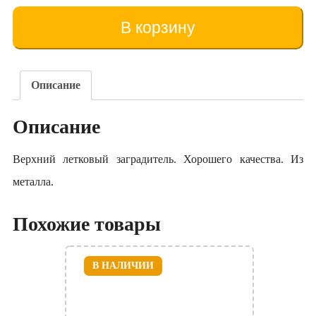
Închizătorul
de
В корзину
urdiniș
din
metal
(7
Описание
cm)
Описание
Верхний летковый заградитель. Хорошего качества. Из
металла.
Похожие товары
В НАЛИЧИИ