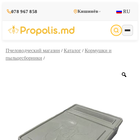
RU
Кишинёв
078 967 858
Пчеловодческий магазин
Каталог
Кормушки и
/
/
пыльцесборники
/
Zoo