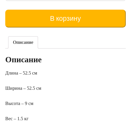
товара
Fund
cu
В корзину
două
urdinișuri
(pe
12
Описание
rame)
Описание
Длина – 52.5 см
Ширина – 52.5 см
Высота – 9 см
Вес – 1.5 кг