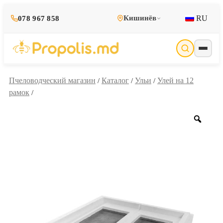
RU
Кишинёв
078 967 858
Пчеловодческий магазин
Каталог
Ульи
Улей на 12
/
/
/
рамок
/
Zoo