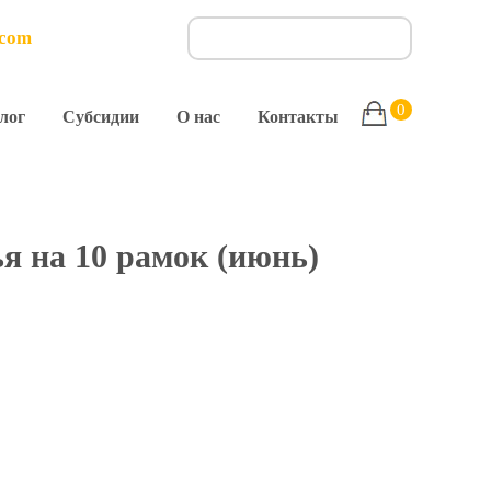
.com
0
лог
Субсидии
О нас
Контакты
я на 10 рамок (июнь)