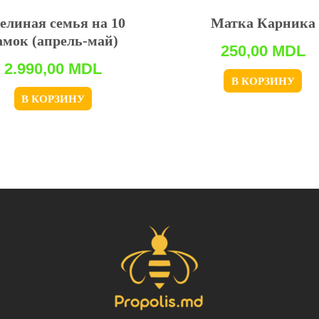
елиная семья на 10
Матка Карника
амок (апрель-май)
250,00
MDL
2.990,00
MDL
В КОРЗИНУ
В КОРЗИНУ