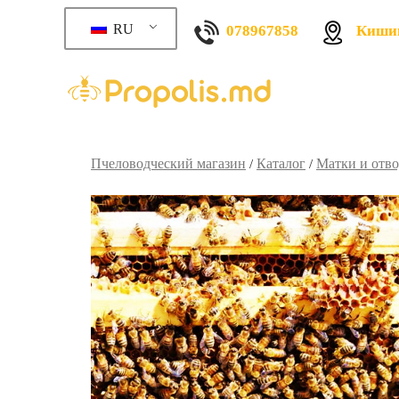
RU
078967858
Кишин
Пчеловодческий магазин
Каталог
Матки и отв
/
/