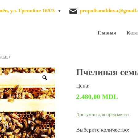
ёв, ул. Гренобле 165/3
propolismoldova@gmail
Главная
Ката
одки
/
Пчелиная семь
Zoom
Цена:
2.480,00
MDL
Доступно для предзаказа
Выберите количество: