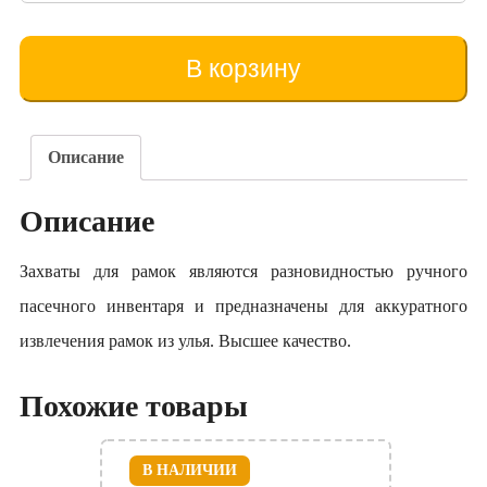
товара
Clește
pentru
В корзину
rame
(cu
arc)
(tip
Описание
2)
Описание
Захваты для рамок являются разновидностью ручного
пасечного инвентаря и предназначены для аккуратного
извлечения рамок из улья. Высшее качество.
Похожие товары
В НАЛИЧИИ