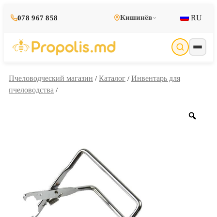
RU
Кишинёв
078 967 858
Пчеловодческий магазин
Каталог
Инвентарь для
/
/
пчеловодства
/
Zoo