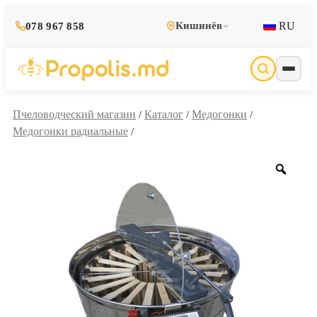
RU
Кишинёв
078 967 858
Пчеловодческий магазин
Каталог
Медогонки
/
/
/
Медогонки радиальные
/
Zoo