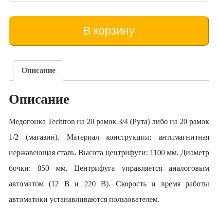
товара
Centrifuga
Techtron
В корзину
pe
20
rame
Описание
Описание
Медогонка Techtron на 20 рамок 3/4 (Рута) либо на 20 рамок
1/2 (магазин). Материал конструкции: антимагнитная
нержавеющая сталь. Высота центрифуги: 1100 мм. Диаметр
бочки: 850 мм. Центрифуга управляется аналоговым
автоматом (12 В и 220 В). Скорость и время работы
автоматики устанавливаются пользователем.