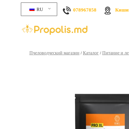
RU
078967858
Кишин
Пчеловодческий магазин
Каталог
Питание и л
/
/