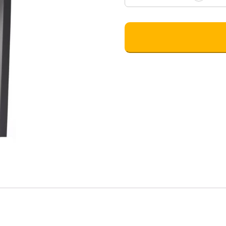
товара
Apiflum
XL