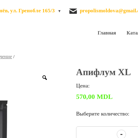
ёв, ул. Гренобле 165/3
propolismoldova@gmail
Главная
Ката
ечение
/
Апифлум XL
Zoom
Цена:
570,00
MDL
Выберите количество:
Количество