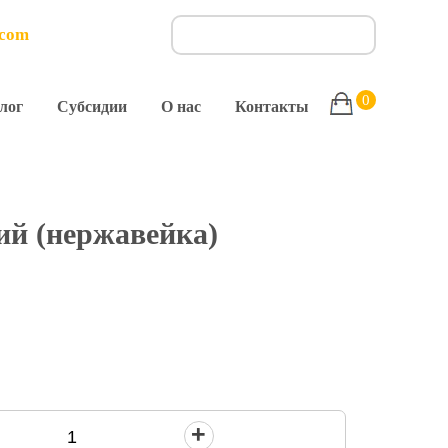
.com
0
лог
Субсидии
О нас
Контакты
ий (нержавейка)