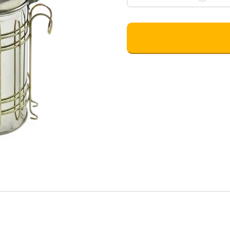
товара
Afumător
mediu
(inox)