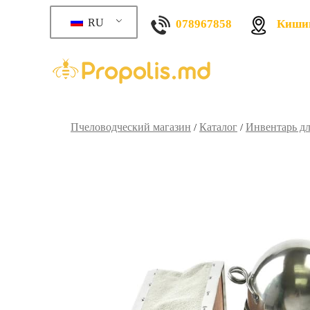
RU
078967858
Кишин
Пчеловодческий магазин
Каталог
Инвентарь дл
/
/