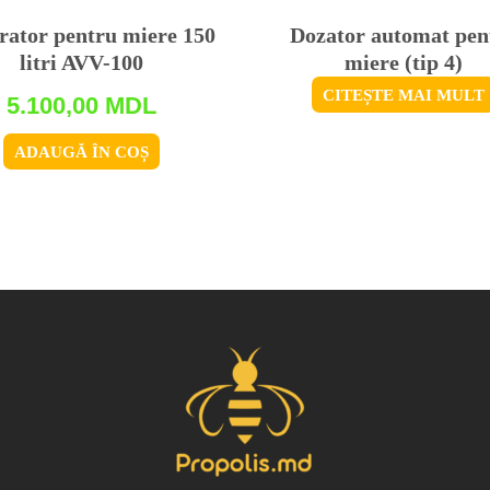
ator pentru miere 150
Dozator automat pen
litri AVV-100
miere (tip 4)
CITEȘTE MAI MULT
5.100,00
MDL
ADAUGĂ ÎN COȘ