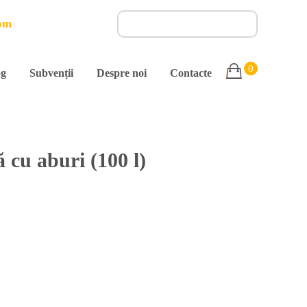
om
0
og
Subvenții
Despre noi
Contacte
 cu aburi (100 l)