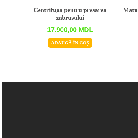
Centrifuga pentru presarea
Matur
zabrusului
17.900,00
MDL
ADAUGĂ ÎN COȘ