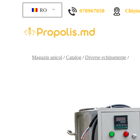
RO
078967858
Chișin
Magazin apicol
Catalog
Diverse echipamente
/
/
/