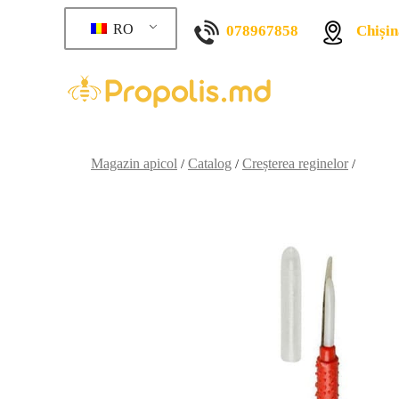
RO
078967858
Chișin
Magazin apicol
Catalog
Creșterea reginelor
/
/
/