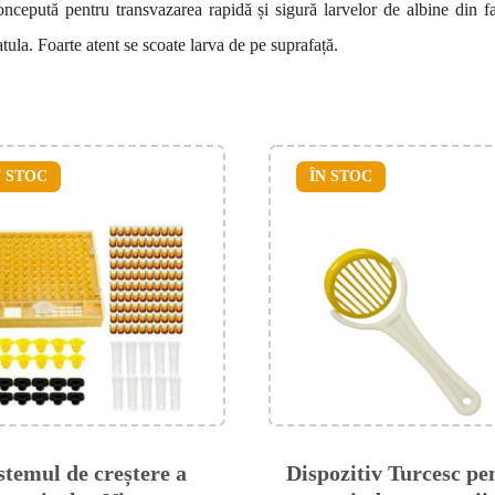
ncepută pentru transvazarea rapidă și sigură larvelor de albine din fa
tula. Foarte atent se scoate larva de pe suprafață.
N STOC
ÎN STOC
stemul de creștere a
Dispozitiv Turcesc pe