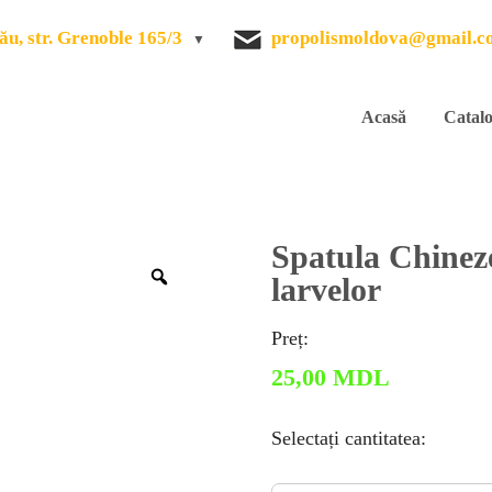
ău, str. Grenoble 165/3
propolismoldova@gmail.c
Acasă
Catal
Spatula Chinez
Zoom
larvelor
Preț:
25,00
MDL
Selectați cantitatea: