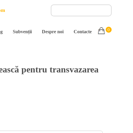
om
0
og
Subvenții
Despre noi
Contacte
ească pentru transvazarea