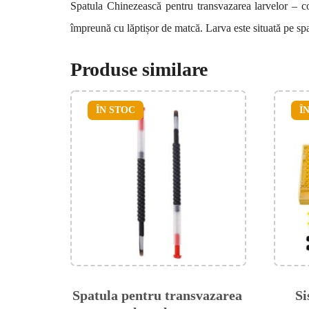
Spatula Chinezească pentru transvazarea larvelor – co
împreună cu lăptișor de matcă. Larva este situată pe spa
Produse similare
ÎN STOC
Î
Spatula pentru transvazarea
Si